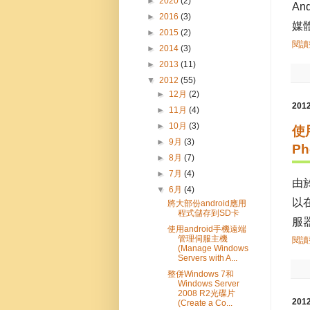
►
2020
(2)
An
►
2016
(3)
媒體(
►
2015
(2)
閱讀整
►
2014
(3)
►
2013
(11)
▼
2012
(55)
►
12月
(2)
20
►
11月
(4)
►
10月
(3)
使用
►
9月
(3)
Ph
►
8月
(7)
►
7月
(4)
由
▼
6月
(4)
以
將大部份android應用
程式儲存到SD卡
服
使用android手機遠端
管理伺服主機
閱讀整
(Manage Windows
Servers with A...
整併Windows 7和
Windows Server
2008 R2光碟片
20
(Create a Co...