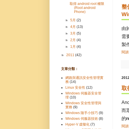
取得 android root 權限
整併
(Root android
Phone)
Wi
►
5月
(2)
►
4月
(13)
由於
►
3月
(5)
需要
►
2月
(4)
製
►
1月
(4)
閱讀整
►
2011
(42)
文章分類：
網路與通訊安全性管理實
20
務
(14)
取得
Linux 安全性
(12)
Windows 伺服器安全管
理
(10)
An
Windows 安全性管理與
實務
(9)
而
Windows 隨手小技巧
(9)
的
r
Windows 伺服器技術
(8)
Hyper-V 虛擬化
(7)
閱讀整