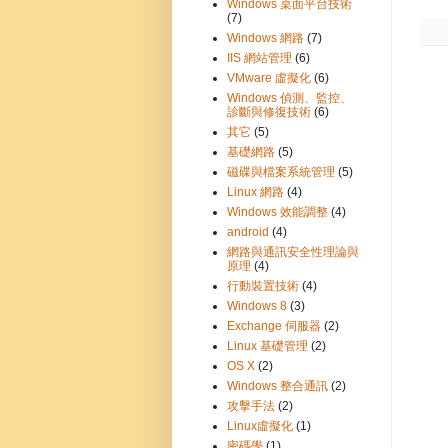
Windows 桌面平台技術
(7)
Windows 網路
(7)
IIS 網站管理
(6)
VMware 虛擬化
(6)
Windows 偵測、監控、
診斷與修復技術
(6)
其它
(5)
基礎網路
(5)
磁碟與檔案系統管理
(5)
Linux 網路
(4)
Windows 效能調整
(4)
android
(4)
網路與通訊安全性理論與
原理
(4)
行動裝置技術
(4)
Windows 8
(3)
Exchange 伺服器
(2)
Linux 基礎管理
(2)
OS X
(2)
Windows 整合通訊
(2)
攻擊手法
(2)
Linux虛擬化
(1)
密碼學
(1)