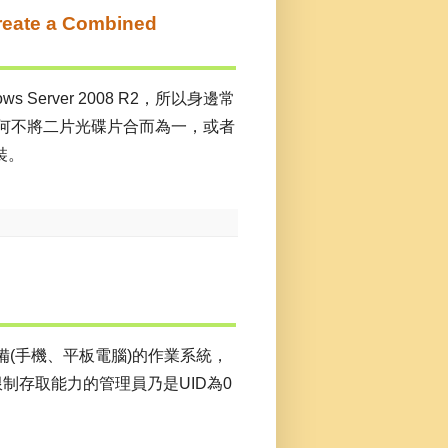
ate a Combined
Server 2008 R2，所以身邊常
碟片，心想何不將二片光碟片合而為一，或者
裝。
式設備(手機、平板電腦)的作業系統，
限制存取能力的管理員乃是UID為0