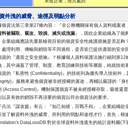
未改正者，按次處罰
資外洩的威脅、途徑及弱點分析
據個資法第三章第27條內容：『非公務機關保有個人資料檔案者
資料被竊取、竄改、毀損、滅失或洩漏
』，因此企業組織為了能
，企業組織應該先重新檢視目前的個資安全性維護措施是否足夠
、處理利用、傳輸與銷毀等不同過程，是否皆已提供適當的安全
個資的『適當之安全措施』？根據個人資料保護法施行細則第12
施，其中涵蓋了管理、制度、教育訓練與技術等層面，純就技術
資的『私密性 (Confidentiality)』的技術列為優先導入技
ntegrity)』服務來避免個資被非經授權的篡改，再輔以嚴謹的『身份驗證 
制 (Access Control)』機制保護個資不被未經授權存取，
術以及有效的銷毀不再須要的個資以符合個資法的要求。
子兵法『謀攻篇』有云：『知己知彼，百戰不殆』，企業組織欲全
析並了解資料外洩的威脅、所利用的弱點和途徑才行，首先，根據2012年 
undation's DataLossDB 對於全球資料外洩遺失的統計資料