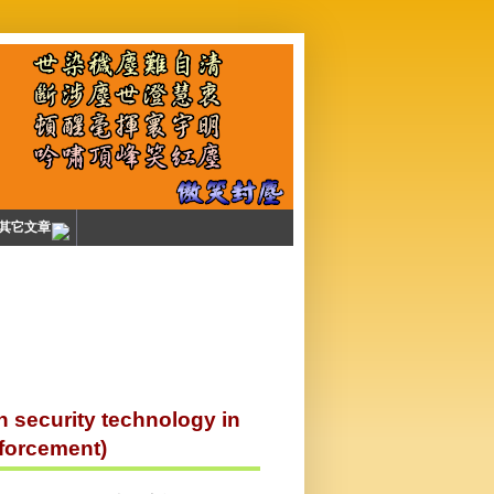
其它文章
curity technology in
nforcement)