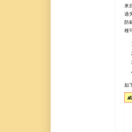
來
過
防
種
如