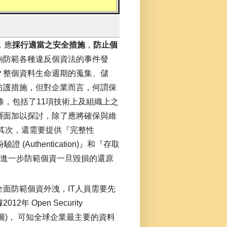
，應
採行適當之安全措施
，
防止個
夠防範各種違反個資法的事件發
？整個資料生命週期的蒐集、儲
防護措施，但對企業而言，何謂保
條，包括了11項技術上及組織上之
層面加以探討，除了應將確保與維
術外，其次，還需要提供『完整性
(Authentication)』和『存取
最後還需進一步防範個資一旦毀損的還原
面防範個資外洩，IT人員需要先
Open Security
圖(下圖)， 可知全球企業最主要的資料