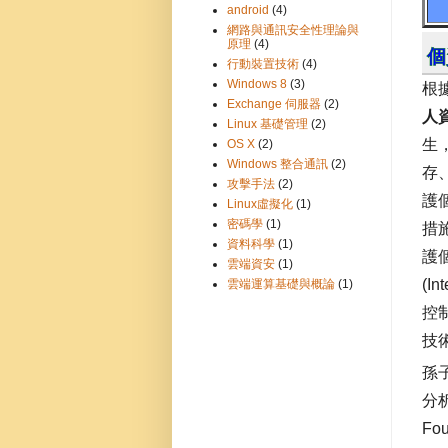
android
(4)
網路與通訊安全性理論與
原理
(4)
個
行動裝置技術
(4)
Windows 8
(3)
根
Exchange 伺服器
(2)
人
Linux 基礎管理
(2)
生
OS X
(2)
Windows 整合通訊
(2)
存
攻擊手法
(2)
護
Linux虛擬化
(1)
密碼學
(1)
措
資料科學
(1)
護個
雲端資安
(1)
(I
雲端運算基礎與概論
(1)
控
技
孫
分
Fo