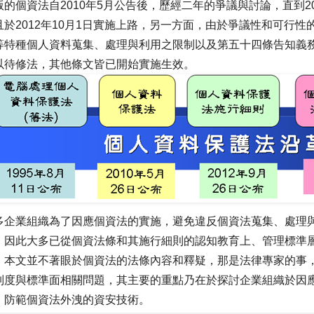
版的個資法自2010年5月公告後，歷經二年的爭議與討論，直到20
且於2012年10月1日實施上路，另一方面，由於爭議性和可行
等特種個人資料蒐集、處理與利用之限制以及第五十四條告知義
以待修法，其他條文皆已開始實施生效。
多企業組織為了因應個資法的實施，避免違反個資法蒐集、處理
，因此大多已從個資法條和其施行細則的認知教育上、管理標準
。本文並不著眼於個資法的法條內容和釋疑，那是法律專家的事
制度與標準面相關問題，其主要的重點乃在於探討企業組織於因
、防範個資法外洩的資安技術。