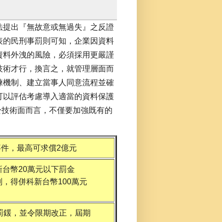
法提出『無故意或無過失』之反證
表的民刑事罰則可知，企業因資料
資料外洩的風險，必須採用更嚴謹
技術才行，換言之，就管理層面而
練機制、建立當事人同意流程並確
可以評估考慮導入適當的資料保護
)，至於技術面而言，不僅要加強既有的
事件，最高可求償2億元
台幣20萬元以下罰金
，得併科新台幣100萬元
罰鍰，並令限期改正，屆期