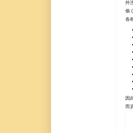
外
偷 
各
因
而