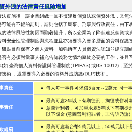
資外洩的法律責任風險增加
資法實施後，讓企業組織一旦不慎違反個資法或個資外洩，又無
將可能有不輕的罰則，罰則包括了民事、刑事與行政責任，由下
洩的法律風險性將因而顯著提升，所以企業為了降低違反個資或
資料安全性管理制度與流程並且亦須要導入更多層面的資料保護
，盤點目前保有之個人資料，加強所有人員個資法認知並建立訓
是否有必須對當事人補充告知義務之情均屬於必要的工作，並且
(如 臺灣個人資料保護與管理制度(TPIPAS) 或BS-10012
禦技術 ，還需要導入必要的資料外洩防護(DLP)技術 。
事責任
每人每一事件可求償5百元～2萬元 同一
最高可處2年以下有期徒刑，拘役或併科新
事責任
意圖營利者，可加重求處5年以下有期徒刑
以下罰金 (意圖營利犯罪者，非告訴乃論)
最高可處新台幣5萬元以上，50萬元以下
政處罰