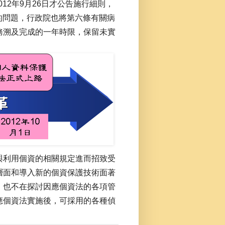
12年9月26日才公告施行細則，
性的問題，行政院也將第六條有關病
務溯及完成的一年時限，保留未實
與利用個資的相關規定進而招致受
層面和導入新的個資保護技術面著
，也不在探討因應個資法的各項管
應個資法實施後，可採用的各種偵