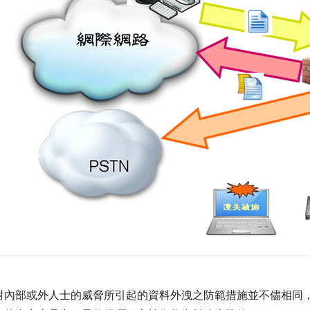
對內部或外人士的威脅所引起的資料外洩之防範措施並不儘相同