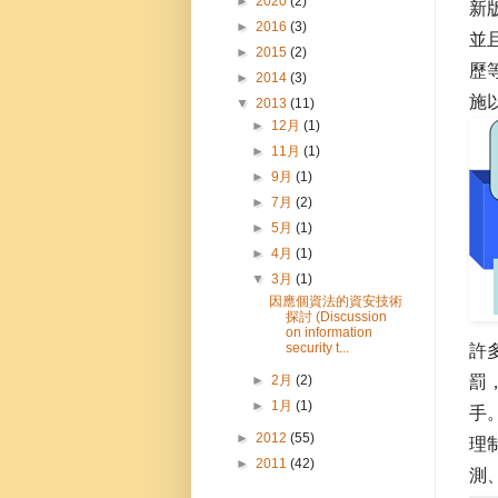
►
2020
(2)
新
►
2016
(3)
並
►
2015
(2)
歷
►
2014
(3)
施
▼
2013
(11)
►
12月
(1)
►
11月
(1)
►
9月
(1)
►
7月
(2)
►
5月
(1)
►
4月
(1)
▼
3月
(1)
因應個資法的資安技術
探討 (Discussion
on information
security t...
許
►
2月
(2)
罰
►
1月
(1)
手
►
2012
(55)
理
►
2011
(42)
測