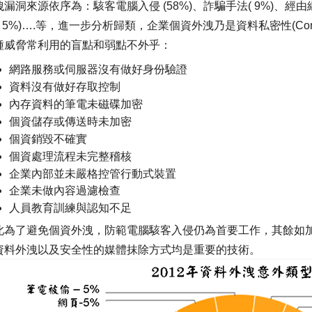
洩漏洞來源依序為：駭客電腦入侵 (58%)、詐騙手法( 9%)、經
( 5%)….等，進一步分析歸類，企業個資外洩乃是資料私密性(Confid
種威脅常利用的盲點和弱點不外乎：
網路服務或伺服器沒有做好身份驗證
資料沒有做好存取控制
內存資料的筆電未磁碟加密
個資儲存或傳送時未加密
個資銷毀不確實
個資處理流程未完整稽核
企業內部並未嚴格控管行動式裝置
企業未做內容過濾檢查
人員教育訓練與認知不足
此為了避免個資外洩，防範電腦駭客入侵仍為首要工作，其餘如
資料外洩以及安全性的媒體抹除方式均是重要的技術。