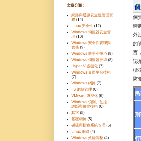
文章分類：
個
網路與通訊安全性管理實
個
務
(14)
時
Linux 安全性
(12)
Windows 伺服器安全管
外
理
(10)
Windows 安全性管理與
的
實務
(9)
言
Windows 隨手小技巧
(9)
Windows 伺服器技術
(8)
認
Hyper-V 虛擬化
(7)
標準
Windows 桌面平台技術
(7)
防
Windows 網路
(7)
IIS 網站管理
(6)
民
VMware 虛擬化
(6)
Windows 偵測、監控、
診斷與修復技術
(6)
其它
(5)
刑
基礎網路
(5)
磁碟與檔案系統管理
(5)
Linux 網路
(4)
Windows 效能調整
(4)
行