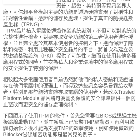
惠普、超微、英特爾等資訊業界大
廠，可信賴平台模組主要的功能是透過硬體實現了對稱性和
非對稱性金鑰、憑證的儲存及處理，提供了真正的隨機亂數
產生器（TRNG)。
TPM晶片植入電腦後通過作業系統識別，不但可以對系統的
完整性進行檢查，對要存取安全功能的第三者使用者進行授
權，並且完全處於其基本使用者的控制之下，進而保證了隱
私和機密，利用此種基於安全晶片的平台，將首次為建立公
共密鑰基礎設施（PKI）提供了可能性。繼而在使用其他多種
應用程式的同時，首次為私人和企業環境中的很多應用程式
的安全提供了特別的保證。
相較起大多電腦使用者目前仍然將他們的私人密鑰和憑證儲
存在他們電腦中的硬碟上，而導致這些訊息容易暴露給攻擊
者，特別是那些能夠實體存取電腦的使用者，若改以Trusted
Platform Module 晶片將可為需要保護的安全訊息提供一個防
止竄改而更安全的儲存處理機制。
下圖顯示了使用TPM 的條件，首先您需要在BIOS或透過主機
板跳線啟動TMP，並在系統上已安裝TMP驅動器，再利用軟
體初始化之後才能為支援TMP的軟體使用，例如使用微軟的
Bitlocker磁碟加密功能即是最常見的例子。